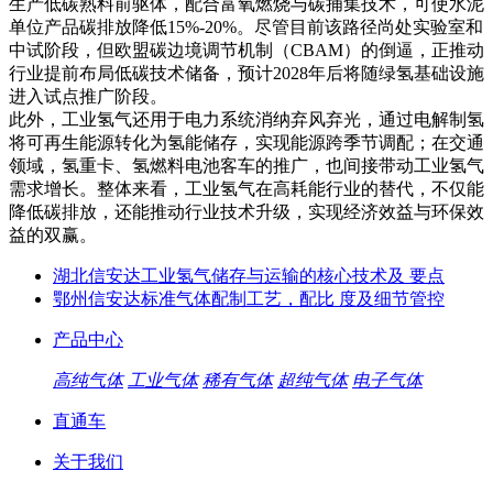
生产低碳熟料前驱体，配合富氧燃烧与碳捕集技术，可使水泥
单位产品碳排放降低15%-20%。尽管目前该路径尚处实验室和
中试阶段，但欧盟碳边境调节机制（CBAM）的倒逼，正推动
行业提前布局低碳技术储备，预计2028年后将随绿氢基础设施
进入试点推广阶段。
此外，工业氢气还用于电力系统消纳弃风弃光，通过电解制氢
将可再生能源转化为氢能储存，实现能源跨季节调配；在交通
领域，氢重卡、氢燃料电池客车的推广，也间接带动工业氢气
需求增长。整体来看，工业氢气在高耗能行业的替代，不仅能
降低碳排放，还能推动行业技术升级，实现经济效益与环保效
益的双赢。
湖北信安达工业氢气储存与运输的核心技术及 要点
鄂州信安达标准气体配制工艺，配比 度及细节管控
产品中心
高纯气体
工业气体
稀有气体
超纯气体
电子气体
直通车
关于我们