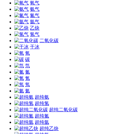
氧气
氨气
氮气
氩气
乙炔
氢气
二氧化碳
干冰
氧
碳
氘
氮
氪
氖
氦
超纯氨
超纯氢
超纯二氧化碳
超纯氮
超纯氩
超纯乙炔