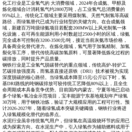
化工行业是工业氢气的 大消费领域，2024年合成氨、甲醇及
炼化领域合计消耗氢气约2800万吨，占工业氢气总消费量的
95%以上。传统化工领域主要采用煤制氢、天然气制氢等高碳
路径，而绿氢替代已成为行业转型的关键方向。在合成氨领
域，新建百万吨级绿氨项目若配套200MW以上风光制氢一体
化设施，在可再生能源利用小时数超过2500小时的区域，绿氨
完全成本可控制在3200-3500元/吨，接近当前灰氨市场价格，
具备商业化替代潜力。在炼化领域，氢气用于加氢精制、加氢
裂化等工序，替代传统高碳加氢原料，可显著降低炼化过程的
碳排放，同时提升产品质量。
钢铁行业是工业氢气脱碳替代的重点领域，传统高炉-转炉工
艺碳排放强度高，而氢基直接还原铁（DRI）技术被视为实现
深度脱碳的核心路径。当绿氢成本降至15元/公斤以下时，氢
基DRI路线的吨钢碳排放可较传统工艺降低80%以上，且全生
命周期成本具备竞争优势。目前国内内蒙古、宁夏等地已启动
多个绿氢+氢冶金示范项目，宝丰能源宁东基地规划年产绿氢
30万吨，用于钢铁冶炼，验证了大规模应用的工程可行性。预
计2026-2027年，随着绿氢成本突破关键阈值，钢铁行业将进
入绿氢规模化替代的临界点。
水泥行业虽非传统氢气用户，但绿氢在高温煅烧环节的应用已
成为探索方向。在水泥生产中，引入绿氢作为辅助燃料或用于